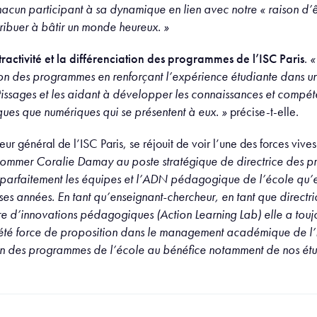
acun participant à sa dynamique en lien avec notre « raison d’êt
ibuer à bâtir un monde heureux. »
ttractivité et la différenciation des programmes de l’ISC Paris
.
«
ion des programmes en renforçant l’expérience étudiante dans un
tissages et les aidant à développer les connaissances et compét
iques que numériques qui se présentent à eux. »
précise-t-elle.
r général de l’ISC Paris, se réjouit de voir l’une des forces vives
nommer Coralie Damay au poste stratégique de directrice des p
 parfaitement les équipes et l’ADN pédagogique de l’école qu’
 années. En tant qu’enseignant-chercheur, en tant que directri
ire d’innovations pédagogiques (Action Learning Lab) elle a to
 été force de proposition dans le management académique de l’I
tion des programmes de l’école au bénéfice notamment de nos étud