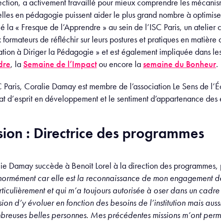
rection, a activement travaillé pour mieux comprendre les mécanis
elles en pédagogie puissent aider le plus grand nombre à optimise
 la « Fresque de l’Apprendre » au sein de l’ISC Paris, un atelier co
formateurs de réfléchir sur leurs postures et pratiques en matière 
tion à Diriger la Pédagogie » et est également impliquée dans les
dre
, la
Semaine de l’Impact
ou encore la
semaine du Bonheur
.
SC Paris, Coralie Damay est membre de l’association Le Sens de l’É
tat d’esprit en développement et le sentiment d’appartenance des 
sion : Directrice des programmes
lie Damay succède à Benoît Lorel à la direction des programmes, 
normément car elle est la reconnaissance de mon engagement de
rticulièrement et qui m’a toujours autorisée à oser dans un cadr
on d’y évoluer en fonction des besoins de l’institution mais auss
mbreuses belles personnes. Mes précédentes missions m’ont permi