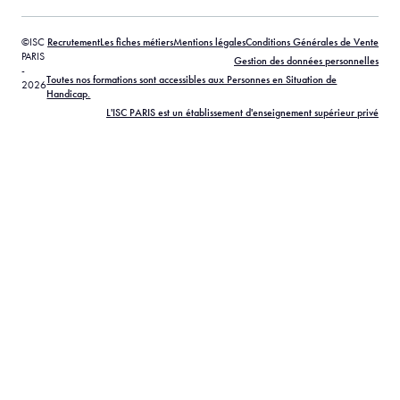
©ISC
Recrutement
Les fiches métiers
Mentions légales
Conditions Générales de Vente
PARIS
Gestion des données personnelles
-
Toutes nos formations sont accessibles aux Personnes en Situation de
2026
Handicap.
L'ISC PARIS est un établissement d'enseignement supérieur privé