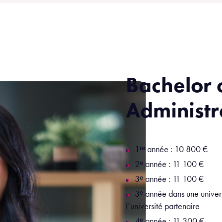
Bachelor 
Administr
1ʳᵉ année : 10 800 €
2ᵉ année : 11 100 €
3ᵉ année : 11 100 €
3ᵉ année dans une univers
l’université partenaire
4ᵉ année : 11 300 €