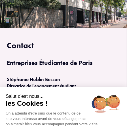
Contact
Entreprises Étudiantes de Paris
Stéphanie Hublin Besson
Directrice de l'engagement étudiant
01 40 53 74 05
Salut c'est nous...
sbesson@iscparis.com
les Cookies !
Contact
On a attendu d'être sûrs que le contenu de ce
site vous intéresse avant de vous déranger, mais
on aimerait bien vous accompagner pendant votre visite...