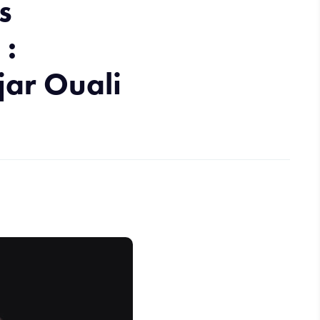
s
 :
ar Ouali