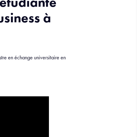
étudiante
usiness à
stre en échange universitaire en