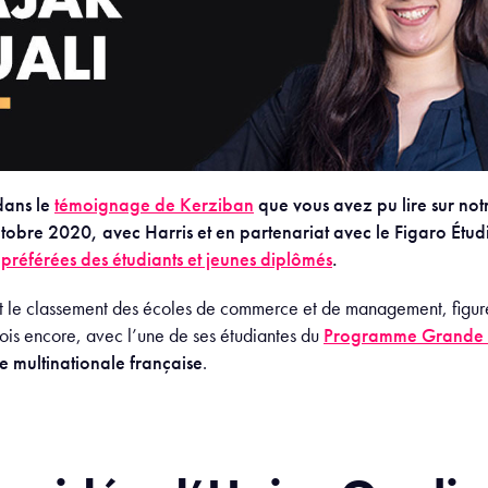
ans le
témoignage de Kerziban
que vous avez pu lire sur not
obre 2020, avec Harris et en partenariat avec le Figaro Étu
préférées des étudiants et jeunes diplômés
.
ant le classement des écoles de commerce et de management, figur
fois encore, avec l’une de ses étudiantes du
Programme Grande 
te multinationale française
.