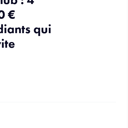
0 €
diants qui
ite