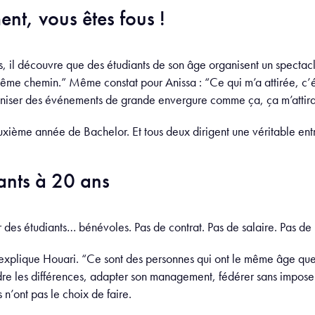
ment, vous êtes fous !
s, il découvre que des étudiants de son âge organisent un spectac
 même chemin.” Même constat pour Anissa : “Ce qui m’a attirée, c’é
aniser des événements de grande envergure comme ça, ça m’attir
uxième année de Bachelor. Et tous deux dirigent une véritable entr
nts à 20 ans
des étudiants… bénévoles. Pas de contrat. Pas de salaire. Pas de l
explique Houari. “Ce sont des personnes qui ont le même âge que t
 les différences, adapter son management, fédérer sans imposer.
 n’ont pas le choix de faire.