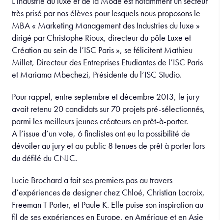
L’industrie du luxe et de la Mode est notamment un secteur
très prisé par nos élèves pour lesquels nous proposons le
MBA « Marketing Management des Industries du luxe »
dirigé par Christophe Rioux, directeur du pôle Luxe et
Création au sein de l’ISC Paris », se félicitent Mathieu
Millet, Directeur des Entreprises Etudiantes de l’ISC Paris
et Mariama Mbechezi, Présidente du l’ISC Studio.
Pour rappel, entre septembre et décembre 2013, le jury
avait retenu 20 candidats sur 70 projets pré-sélectionnés,
parmi les meilleurs jeunes créateurs en prêt-à-porter.
A l’issue d’un vote, 6 finalistes ont eu la possibilité de
dévoiler au jury et au public 8 tenues de prêt à porter lors
du défilé du CNJC.
Lucie Brochard a fait ses premiers pas au travers
d’expériences de designer chez Chloé, Christian Lacroix,
Freeman T Porter, et Paule K. Elle puise son inspiration au
fil de ses expériences en Europe, en Amérique et en Asie