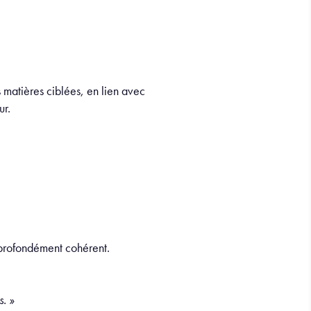
s matières ciblées, en lien avec
ur.
 profondément cohérent.
. »