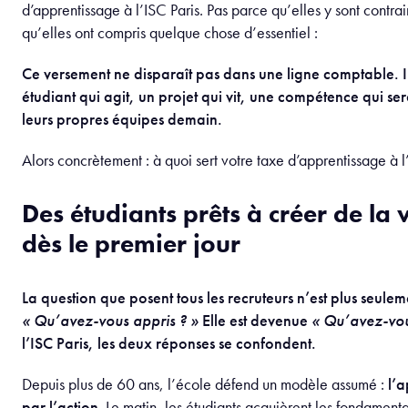
d’apprentissage à l’ISC Paris. Pas parce qu’elles y sont contrai
qu’elles ont compris quelque chose d’essentiel :
Ce versement ne disparaît pas dans une ligne comptable. I
étudiant qui agit, un projet qui vit, une compétence qui ser
leurs propres équipes demain.
Alors concrètement : à quoi sert votre taxe d’apprentissage à l
Des étudiants prêts à créer de la 
dès le premier jour
La question que posent tous les recruteurs n’est plus seulem
« Qu’avez-vous appris ? »
Elle est devenue
« Qu’avez-vous
l’ISC Paris, les deux réponses se confondent.
Depuis plus de 60 ans, l’école défend un modèle assumé :
l’
par l’action
. Le matin, les étudiants acquièrent les fondamenta