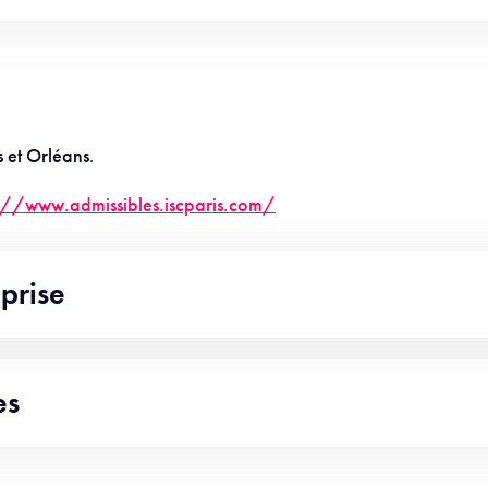
s et Orléans
.
s://www.admissibles.iscparis.com/
eprise
es