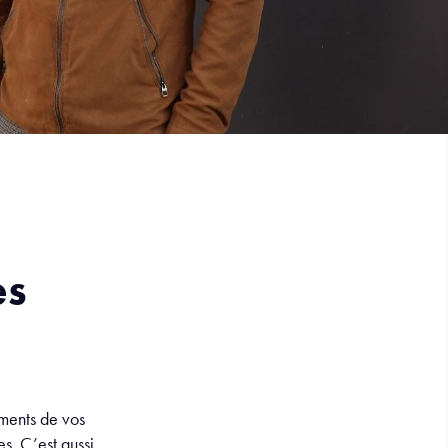
es
ements de vos
s. C’est aussi