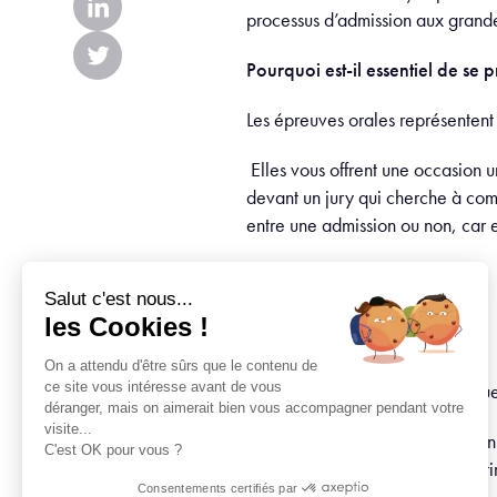
processus d’admission aux gran
Pourquoi est-il essentiel de se
Les épreuves orales représentent 
Elles vous offrent une occasion 
devant un jury qui cherche à comp
entre une admission ou non, car
Détails de l’événement :
Salut c'est nous...
les Cookies !
Date :
25 janvier 2025
Heure :
13h30 à 16h00
On a attendu d'être sûrs que le contenu de
ce site vous intéresse avant de vous
Lieu :
Campus Orléans, 24 rue
déranger, mais on aimerait bien vous accompagner pendant votre
visite...
Vous aurez également l’opportunit
C'est OK pour vous ?
excellente occasion de découvrir 
Consentements certifiés par