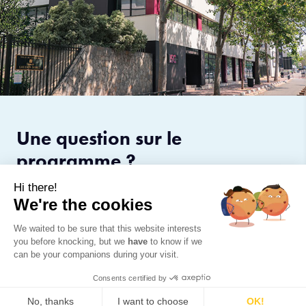
Une question sur le
programme ?
Hi there!
Amel Leduc
We're the cookies
Directrice des Relations Entreprises
We waited to be sure that this website interests
01 40 53 79 08
you before knocking, but we
have
to know if we
formationcontinue@iscparis.com
can be your companions during your visit.
Je m'inscris
Contactez-nous
Consents certified by
No, thanks
I want to choose
OK!